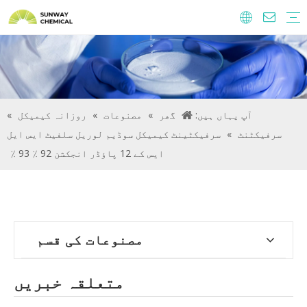
Agrochemicals.
فوڈ اجزاء اور additives.
فیڈ additives.
پانی کے علاج کیمیکل
آپ یہاں ہیں:
گھر
»
مصنوعات
»
روزانہ کیمیکل
»
سرفیکٹنٹ
»
سرفیکٹینٹ کیمیکل سوڈیم لوریل سلفیٹ ایس ایل
ایس کے 12 پاؤڈر انجکشن 92 ٪ 93 ٪
مصنوعات کی قسم
متعلقہ خبریں